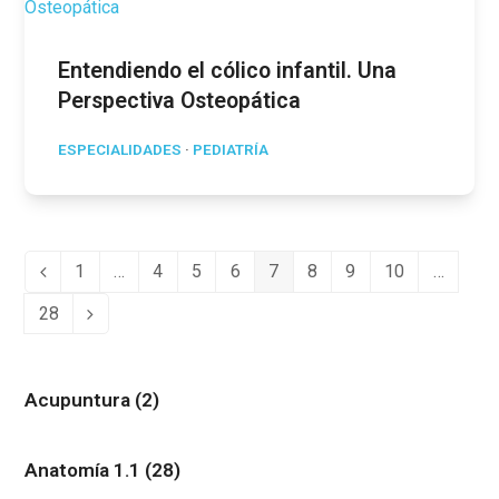
Entendiendo el cólico infantil. Una
Perspectiva Osteopática
ESPECIALIDADES
·
PEDIATRÍA
1
…
4
5
6
7
8
9
10
…
Anterior
Page
Page
Page
Page
Page
Page
Page
Page
28
Page
Siguiente
Acupuntura
(2)
Anatomía 1.1
(28)