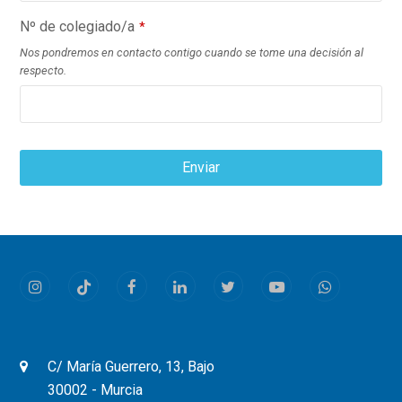
Nº de colegiado/a
*
Nos pondremos en contacto contigo cuando se tome una decisión al
respecto.
Enviar
This
field
should
be
Instagram
Tiktok
Facebook
LinkedIn
Twitter
Youtube
Whatsapp
left
blank
C/ María Guerrero, 13, Bajo
30002 - Murcia