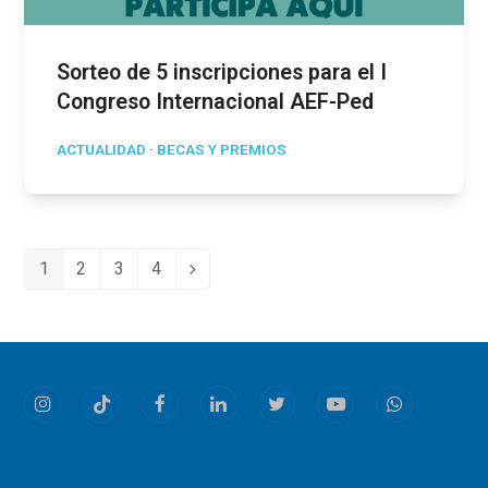
Sorteo de 5 inscripciones para el I
Congreso Internacional AEF-Ped
ACTUALIDAD
·
BECAS Y PREMIOS
1
2
3
4
Page
Page
Page
Page
Siguiente
Instagram
Tiktok
Facebook
LinkedIn
Twitter
Youtube
Whatsapp