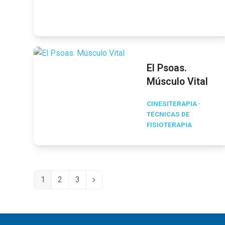
El Psoas.
Músculo Vital
CINESITERAPIA
·
TÉCNICAS DE
FISIOTERAPIA
1
2
3
Page
Page
Page
Siguiente