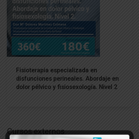
Fisioterapia especializada en
disfunciones perineales. Abordaje en
dolor pélvico y fisiosexología. Nivel 2
Cursos externos