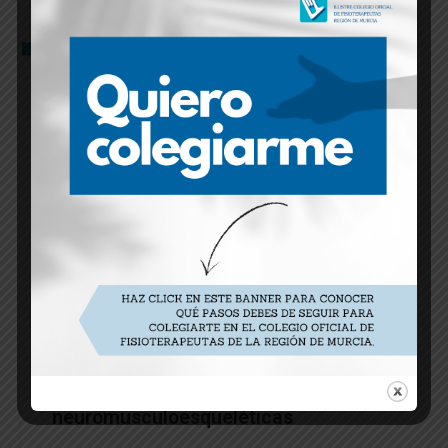
Máster en osteopatía en las
disfunciones
neuromusculoesqueléticas