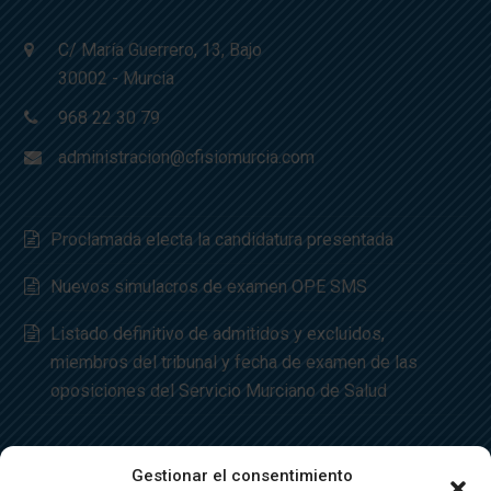
C/ María Guerrero, 13, Bajo
30002 - Murcia
968 22 30 79
administracion@cfisiomurcia.com
Proclamada electa la candidatura presentada
Nuevos simulacros de examen OPE SMS
Listado definitivo de admitidos y excluidos,
miembros del tribunal y fecha de examen de las
oposiciones del Servicio Murciano de Salud
Gestionar el consentimiento