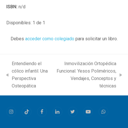
ISBN:
n/d
Disponibles: 1 de 1
Debes
acceder como colegiado
para solicitar un libro.
Entendiendo el
Inmovilización Ortopédica
cólico infantil. Una
Funcional. Yesos Poliméricos,
previous
next
Perspectiva
Vendajes, Conceptos y
post:
post:
Osteopática
técnicas
Instagram
Tiktok
Facebook
LinkedIn
Twitter
Youtube
Whatsapp