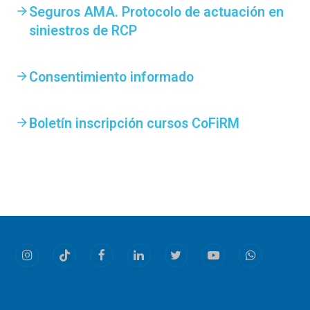
Seguros AMA. Protocolo de actuación en
siniestros de RCP
Consentimiento informado
Boletín inscripción cursos CoFiRM
Instagram
Tiktok
Facebook
LinkedIn
Twitter
Youtube
Whatsapp