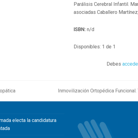
Parálisis Cerebral Infantil. 
asociadas Caballero Martínez
ISBN:
n/d
Disponibles: 1 de 1
Debes
accede
eopática
Inmovilización Ortopédica Funcional
next
post:
mada electa la candidatura
ntada