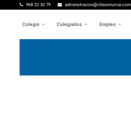
968 22 30 79
administracion@cfisiomurcia.com
Colegio
Colegiados
Empleo