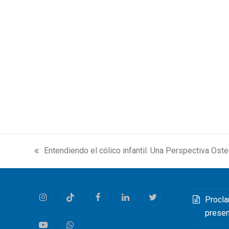
Entendiendo el cólico infantil. Una Perspectiva Ost
previous
post:
Procla
Instagram
Tiktok
Facebook
LinkedIn
Twitter
prese
Youtube
Whatsapp