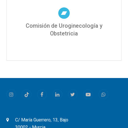
Comisión de Uroginecología y
Obstetricia
Instagram
Tiktok
Facebook
LinkedIn
Twitter
Youtube
Whatsapp
C/ María Guerrero, 13, Bajo
30002 - Murcia