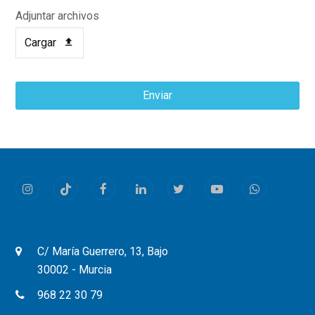
Adjuntar archivos
Cargar
Enviar
This
field
should
be
Instagram
Tiktok
Facebook
LinkedIn
Twitter
Youtube
Whatsapp
left
blank
C/ María Guerrero, 13, Bajo
30002 - Murcia
968 22 30 79