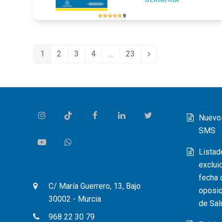
1
2
3
4
…
23
Page
Page
Page
Page
Page
Siguiente
Nuevo
Instagram
Tiktok
Facebook
LinkedIn
Twitter
SMS
Youtube
Whatsapp
Listad
exclui
fecha 
C/ María Guerrero, 13, Bajo
oposic
30002 - Murcia
de Sal
968 22 30 79