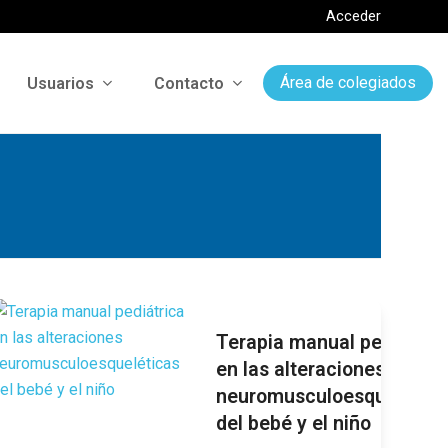
Acceder
Usuarios
Contacto
Área de colegiados
Terapia manual pediátric
en las alteraciones
neuromusculoesquelética
del bebé y el niño