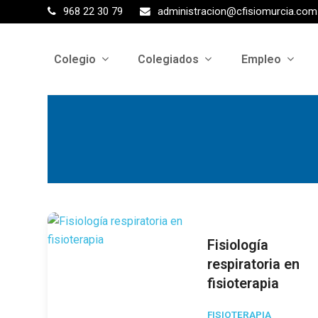
968 22 30 79
administracion@cfisiomurcia.com
Colegio
Colegiados
Empleo
Fisiología
respiratoria en
fisioterapia
FISIOTERAPIA