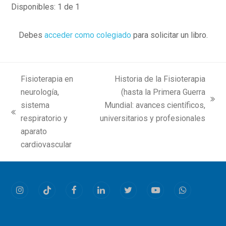
Disponibles: 1 de 1
Debes
acceder como colegiado
para solicitar un libro.
Fisioterapia en
Historia de la Fisioterapia
neurología,
(hasta la Primera Guerra
next
sistema
Mundial: avances científicos,
previous
post:
respiratorio y
universitarios y profesionales
post:
aparato
cardiovascular
Instagram
Tiktok
Facebook
LinkedIn
Twitter
Youtube
Whatsapp