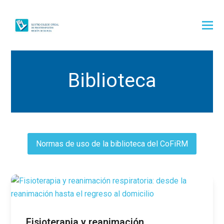
Biblioteca
Normas de uso de la biblioteca del CoFiRM
Fisioterapia y reanimación