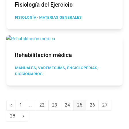
Fisiología del Ejercicio
FISIOLOGÍA
·
MATERIAS GENERALES
Rehabilitación médica
MANUALES, VADEMECUMS, ENCICLOPEDIAS,
DICCIONARIOS
1
…
22
23
24
25
26
27
Anterior
Page
Page
Page
Page
Page
Page
Page
28
Page
Siguiente