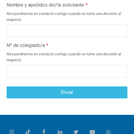
Nombre y apellidos del/la solicitante
*
Nos pondremos en contacto contigo cuando se tome una decisión al
respecto.
Nº de colegiado/a
*
Nos pondremos en contacto contigo cuando se tome una decisión al
respecto.
Enviar
This
field
should
be
Instagram
Tiktok
Facebook
LinkedIn
Twitter
Youtube
Whatsapp