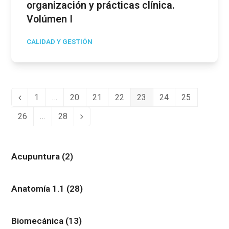
organización y prácticas clínica.
Volúmen I
CALIDAD Y GESTIÓN
1
…
20
21
22
23
24
25
Anterior
Page
Page
Page
Page
Page
Page
Page
26
…
28
Page
Page
Siguiente
Acupuntura
(2)
Anatomía 1.1
(28)
Biomecánica
(13)