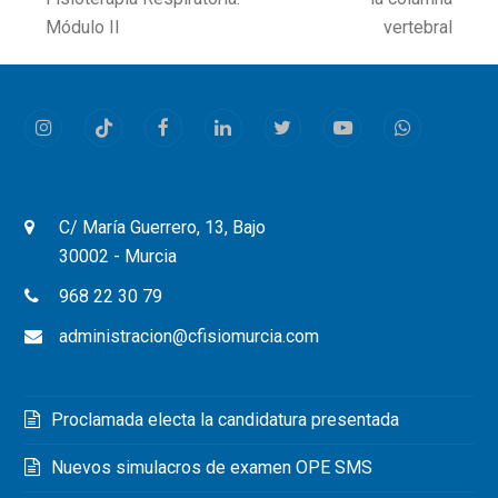
post:
post:
Módulo II
vertebral
Instagram
Tiktok
Facebook
LinkedIn
Twitter
Youtube
Whatsapp
C/ María Guerrero, 13, Bajo
30002 - Murcia
968 22 30 79
administracion@cfisiomurcia.com
Proclamada electa la candidatura presentada
Nuevos simulacros de examen OPE SMS