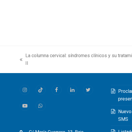
La columna cervical: síndromes clínicos y su tratam
previous
II
post:
Procla
Instagram
Tiktok
Facebook
LinkedIn
Twitter
prese
Youtube
Whatsapp
Nuevo
SMS
Listad