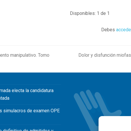
Disponibles: 1 de 1
Debes
accede
iento manipulativo. Tomo
Dolor y disfunción miofas
next
post:
mada electa la candidatura
ntada
s simulacros de examen OPE
o definitivo de admitidos y