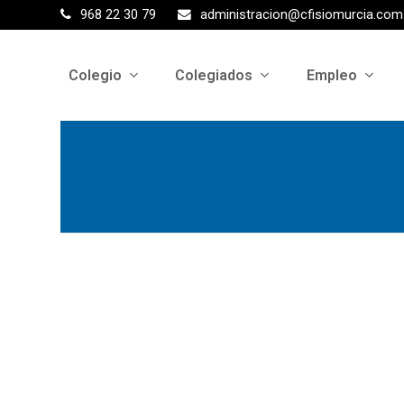
968 22 30 79
administracion@cfisiomurcia.com
Colegio
Colegiados
Empleo