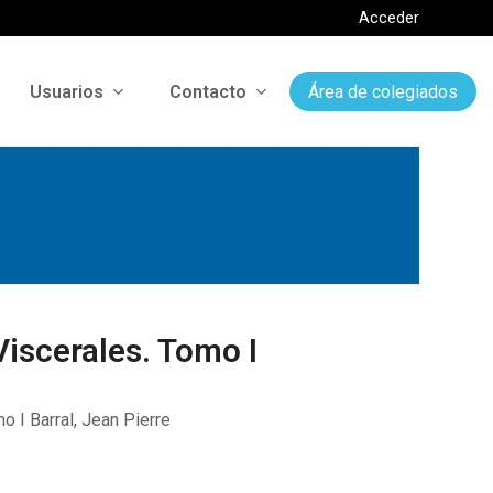
Acceder
Usuarios
Contacto
Área de colegiados
iscerales. Tomo I
o I Barral, Jean Pierre