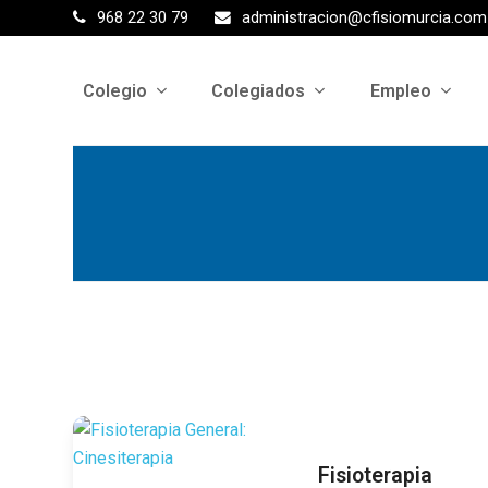
968 22 30 79
administracion@cfisiomurcia.com
Colegio
Colegiados
Empleo
Fisioterapia