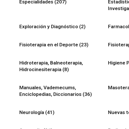
Especialidades
(207)
Estadísti
Investig
Exploración y Diagnóstico
(2)
Farmaco
Fisioterapia en el Deporte
(23)
Fisiotera
Hidroterapia, Balneoterapia,
Higiene 
Hidrocinesiterapia
(8)
Manuales, Vademecums,
Masoter
Enciclopedias, Diccionarios
(36)
Neurología
(41)
Nuevas t