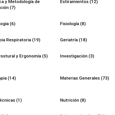
ca y Metodología de
Estiramientos
(12)
ación
(7)
logía
(6)
Fisiología
(8)
pia Respiratoria
(19)
Geriatría
(18)
Postural y Ergonomía
(5)
Investigación
(3)
apia
(14)
Materias Generales
(73)
écnicas
(1)
Nutrición
(8)