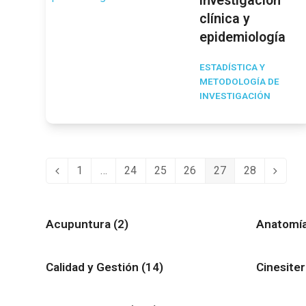
investigación
clínica y
epidemiología
ESTADÍSTICA Y
METODOLOGÍA DE
INVESTIGACIÓN
1
…
24
25
26
27
28
Anterior
Page
Page
Page
Page
Page
Page
Siguie
Acupuntura
(2)
Anatomía
Calidad y Gestión
(14)
Cinesite