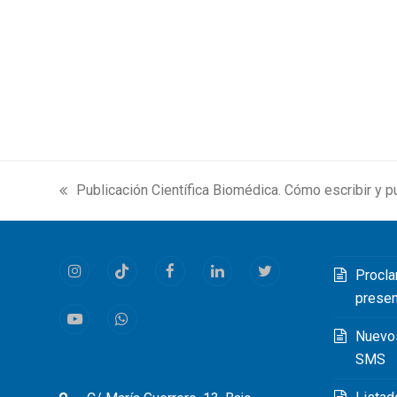
Publicación Científica Biomédica. Cómo escribir y pu
previous
post:
Procla
Instagram
Tiktok
Facebook
LinkedIn
Twitter
prese
Youtube
Whatsapp
Nuevo
SMS