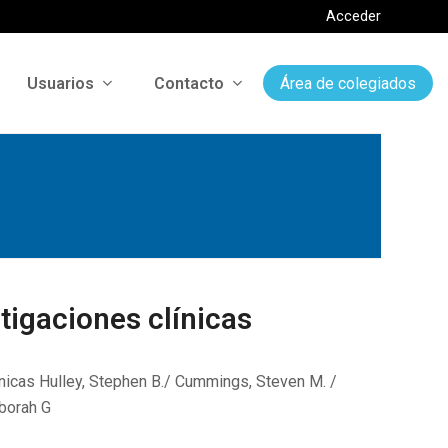
Acceder
Usuarios
Contacto
Área de colegiados
tigaciones clínicas
nicas Hulley, Stephen B./ Cummings, Steven M. /
eborah G