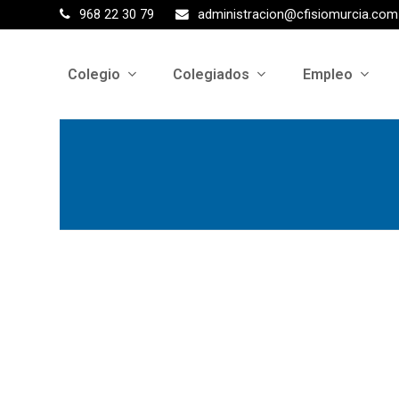
968 22 30 79
administracion@cfisiomurcia.com
Colegio
Colegiados
Empleo