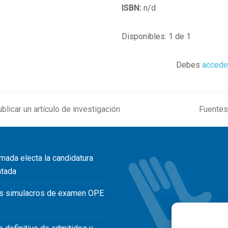
ISBN:
n/d
Disponibles: 1 de 1
Debes
accede
blicar un artículo de investigación
Fuentes 
next
post:
mada electa la candidatura
ntada
s simulacros de examen OPE