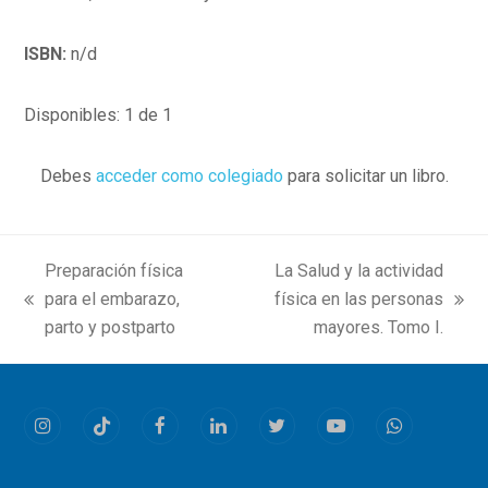
ISBN:
n/d
Disponibles: 1 de 1
Debes
acceder como colegiado
para solicitar un libro.
Preparación física
La Salud y la actividad
para el embarazo,
física en las personas
previous
next
parto y postparto
mayores. Tomo I.
post:
post:
Instagram
Tiktok
Facebook
LinkedIn
Twitter
Youtube
Whatsapp