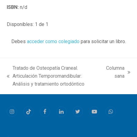
ISBN:
n/d
Disponibles: 1 de 1
Debes
acceder como colegiado
para solicitar un libro.
Tratado de Osteopatía Craneal.
Columna
next
Articulación Temporomandibular:
sana
previous
post:
Análisis y tratamiento ortodóntico
post:
Instagram
Tiktok
Facebook
LinkedIn
Twitter
Youtube
Whatsapp