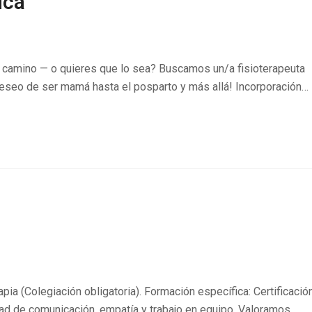
ica
tu camino — o quieres que lo sea? Buscamos un/a fisioterapeuta
eseo de ser mamá hasta el posparto y más allá! Incorporación…
apia (Colegiación obligatoria). Formación específica: Certificació
dad de comunicación, empatía y trabajo en equipo. Valoramos