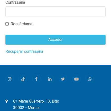
Contraseña
Recuérdame
Acceder
This
Recuperar contraseña
field
should
be
left
Instagram
Tiktok
Facebook
LinkedIn
Twitter
Youtube
Whatsapp
blank
C/ María Guerrero, 13, Bajo
30002 - Murcia