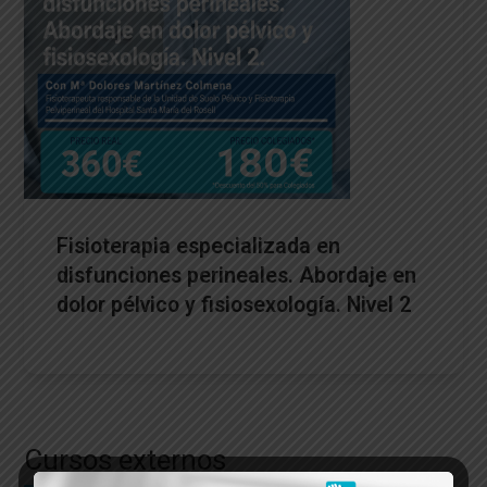
Fisioterapia especializada en
disfunciones perineales. Abordaje en
dolor pélvico y fisiosexología. Nivel 2
Cursos externos