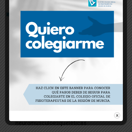
Máster en osteopatía en las
disfunciones
neuromusculoesqueléticas