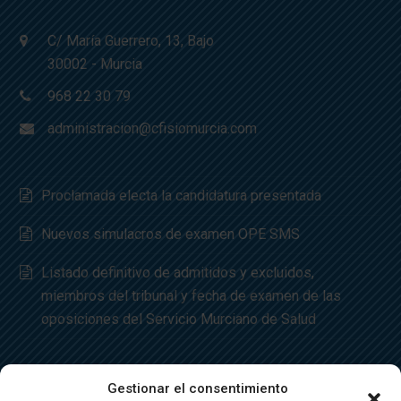
C/ María Guerrero, 13, Bajo
30002 - Murcia
968 22 30 79
administracion@cfisiomurcia.com
Proclamada electa la candidatura presentada
Nuevos simulacros de examen OPE SMS
Listado definitivo de admitidos y excluidos,
miembros del tribunal y fecha de examen de las
oposiciones del Servicio Murciano de Salud
Gestionar el consentimiento