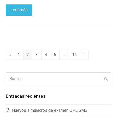
Leer más
1
2
3
4
5
…
14
Anterior
Page
Page
Page
Page
Page
Page
Siguiente
Buscar
Enviar
Entradas recientes
Nuevos simulacros de examen OPE SMS