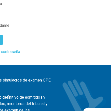
ña
rdame
 contraseña
s simulacros de examen OPE
o definitivo de admitidos y
dos, miembros del tribunal y
de examen de las