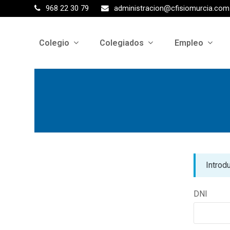
968 22 30 79
administracion@cfisiomurcia.com
Colegio
Colegiados
Empleo
Introd
DNI