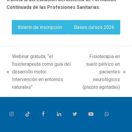
Continuada de las Profesiones Sanitarias.
Boletín de inscripción
Bases cursos 2026
Webinar gratuita, “el
Fisioterapia en
fisioterapeuta como guía del
suelo pélvico en
desarrollo motor.
pacientes
previous
next
Intervención en entornos
neurológicos
post:
post:
naturales”
(plazas agotadas)
Instagram
Tiktok
Facebook
LinkedIn
Twitter
Youtube
Whatsapp