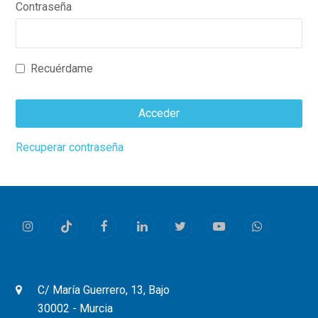
Contraseña
Recuérdame
Acceder
This
Recuperar contraseña
field
should
be
left
Instagram
Tiktok
Facebook
LinkedIn
Twitter
Youtube
Whatsapp
blank
C/ María Guerrero, 13, Bajo
30002 - Murcia