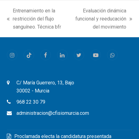
Entrenamiento en la
Evaluación dinámica
restricción del flujo
funcional y reeducación
previous
next
sanguíneo. Técnica bfr
del movimiento
post:
post:
Instagram
Tiktok
Facebook
LinkedIn
Twitter
Youtube
Whatsapp
C/ María Guerrero, 13, Bajo
30002 - Murcia
968 22 30 79
administracion@cfisiomurcia.com
Proclamada electa la candidatura presentada