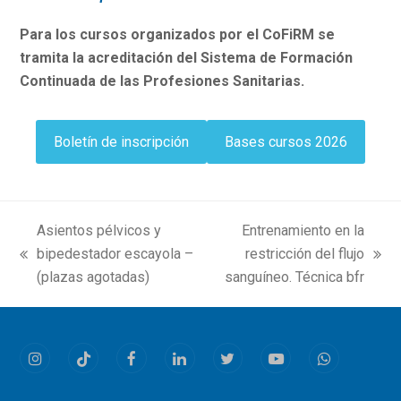
Para los cursos organizados por el CoFiRM se
tramita la acreditación del Sistema de Formación
Continuada de las Profesiones Sanitarias.
Boletín de inscripción
Bases cursos 2026
Asientos pélvicos y
Entrenamiento en la
bipedestador escayola –
restricción del flujo
previous
next
(plazas agotadas)
sanguíneo. Técnica bfr
post:
post:
Instagram
Tiktok
Facebook
LinkedIn
Twitter
Youtube
Whatsapp