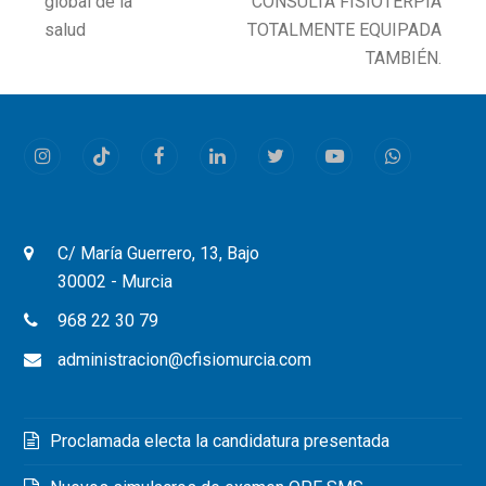
global de la
CONSULTA FISIOTERPIA
post:
post:
salud
TOTALMENTE EQUIPADA
TAMBIÉN.
Instagram
Tiktok
Facebook
LinkedIn
Twitter
Youtube
Whatsapp
C/ María Guerrero, 13, Bajo
30002 - Murcia
968 22 30 79
administracion@cfisiomurcia.com
Proclamada electa la candidatura presentada