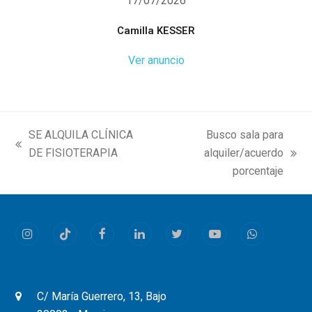
17/07/2026
Camilla KESSER
Ver anuncio
SE ALQUILA CLÍNICA
Busco sala para
previous
DE FISIOTERAPIA
alquiler/acuerdo
next
post:
porcentaje
post:
Instagram
Tiktok
Facebook
LinkedIn
Twitter
Youtube
Whatsapp
C/ María Guerrero, 13, Bajo