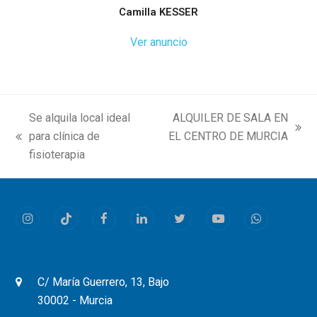
Camilla KESSER
Ver anuncio
Se alquila local ideal
ALQUILER DE SALA EN
next
para clínica de
EL CENTRO DE MURCIA
previous
post:
fisioterapia
post:
Instagram
Tiktok
Facebook
LinkedIn
Twitter
Youtube
Whatsapp
C/ María Guerrero, 13, Bajo
30002 - Murcia