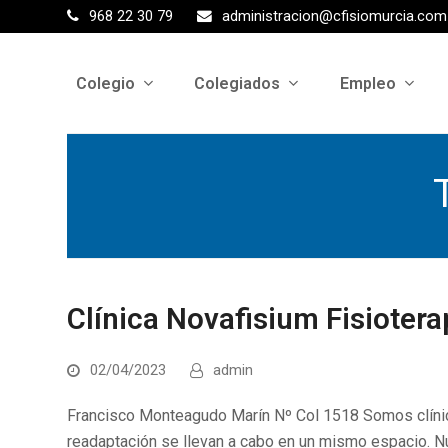
968 22 30 79
administracion@cfisiomurcia.com
Colegio
Colegiados
Empleo
Clínica Novafisium Fisiotera
02/04/2023
admin
Francisco Monteagudo Marín Nº Col 1518 Somos clínica
readaptación se llevan a cabo en un mismo espacio. Nu