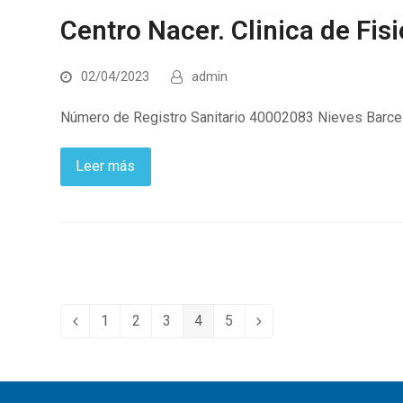
Centro Nacer. Clinica de Fisi
02/04/2023
admin
Número de Registro Sanitario 40002083 Nieves Barceló
Leer más
1
2
3
4
5
Anterior
Page
Page
Page
Page
Page
Siguiente