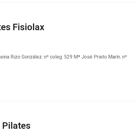
tes Fisiolax
eina Rizo González. nº coleg. 529 Mª José Prieto Marín. nº
 Pilates