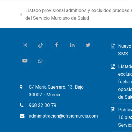
Listado provisional admitidos y excluidos pruebas 
previous
del Servicio Murciano de Salud
post:
Nuevo
Instagram
Tiktok
Facebook
LinkedIn
Twitter
SMS
Youtube
Whatsapp
Listad
exclui
fecha 
C/ María Guerrero, 13, Bajo
oposic
30002 - Murcia
de Sal
968 22 30 79
Public
administracion@cfisiomurcia.com
16 pla
Servic