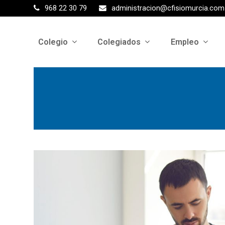
968 22 30 79
administracion@cfisiomurcia.com
Colegio
Colegiados
Empleo