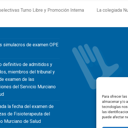
selectivas Turno Libre y Promoción Interna
La colegiada N
next
post:
s simulacros de examen OPE
o definitivo de admitidos y
dos, miembros del tribunal y
de examen de las
iones del Servicio Murciano
ud
Para ofrecer la
almacenar y/o ac
ada la fecha del examen de
tecnologías nos
las identificaci
zas de Fisioterapeuta del
puede afectar ne
io Murciano de Salud