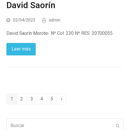
David Saorín
02/04/2023
admin
David Saorín Morote- Nº Col: 230 Nº RES: 20700055
Leer más
1
2
3
4
5
Page
Page
Page
Page
Page
Siguiente
Buscar
Enviar