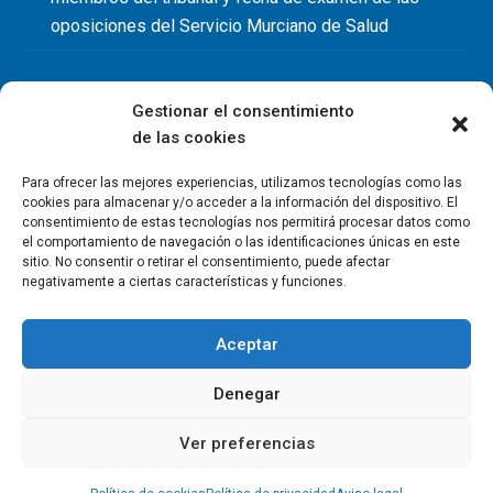
oposiciones del Servicio Murciano de Salud
Gestionar el consentimiento
de las cookies
Para ofrecer las mejores experiencias, utilizamos tecnologías como las
cookies para almacenar y/o acceder a la información del dispositivo. El
consentimiento de estas tecnologías nos permitirá procesar datos como
el comportamiento de navegación o las identificaciones únicas en este
sitio. No consentir o retirar el consentimiento, puede afectar
negativamente a ciertas características y funciones.
Aceptar
Denegar
Copyright Colegio Oficial de Fisioterapeutas de la Región de
Murcia 2026
Ver preferencias
Política de privacidad
Política de cookies
Aviso legal
Contacto