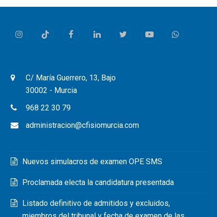
Instagram
Tiktok
Facebook
LinkedIn
Twitter
Youtube
Whatsapp
C/ María Guerrero, 13, Bajo
30002 - Murcia
968 22 30 79
administracion@cfisiomurcia.com
Nuevos simulacros de examen OPE SMS
Proclamada electa la candidatura presentada
Listado definitivo de admitidos y excluidos,
miembros del tribunal y fecha de examen de las