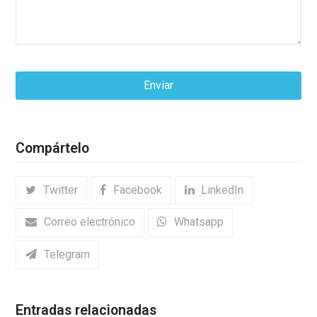
Enviar
This
field
Compártelo
should
be
Twitter
Facebook
LinkedIn
left
blank
Correo electrónico
Whatsapp
Telegram
Entradas relacionadas