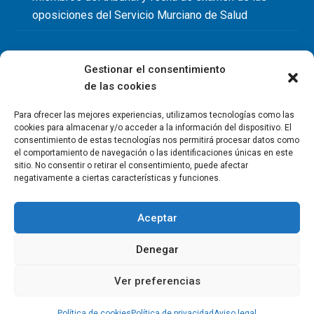
oposiciones del Servicio Murciano de Salud
Gestionar el consentimiento
de las cookies
Para ofrecer las mejores experiencias, utilizamos tecnologías como las
cookies para almacenar y/o acceder a la información del dispositivo. El
consentimiento de estas tecnologías nos permitirá procesar datos como
el comportamiento de navegación o las identificaciones únicas en este
sitio. No consentir o retirar el consentimiento, puede afectar
negativamente a ciertas características y funciones.
Aceptar
Denegar
Copyright Colegio Oficial de Fisioterapeutas de la Región de
Murcia 2026
Ver preferencias
Política de privacidad
Política de cookies
Aviso legal
Contacto
Política de cookies
Política de privacidad
Aviso legal