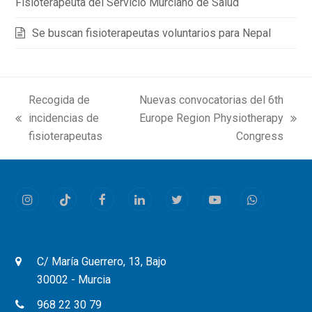
Fisioterapeuta del Servicio Murciano de Salud
Se buscan fisioterapeutas voluntarios para Nepal
Recogida de
Nuevas convocatorias del 6th
incidencias de
Europe Region Physiotherapy
previous
next
fisioterapeutas
Congress
post:
post:
Instagram
Tiktok
Facebook
LinkedIn
Twitter
Youtube
Whatsapp
C/ María Guerrero, 13, Bajo
30002 - Murcia
968 22 30 79