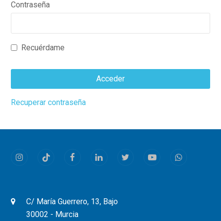
Contraseña
Recuérdame
Acceder
This
Recuperar contraseña
field
should
be
left
Instagram
Tiktok
Facebook
LinkedIn
Twitter
Youtube
Whatsapp
blank
C/ María Guerrero, 13, Bajo
30002 - Murcia