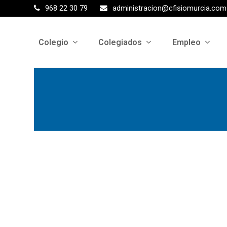
968 22 30 79
administracion@cfisiomurcia.com
Colegio
Colegiados
Empleo