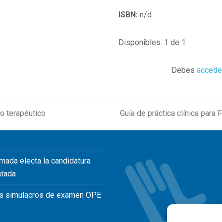
ISBN:
n/d
Disponibles: 1 de 1
Debes
accede
to terapéutico
Guía de práctica clínica para 
next
post:
mada electa la candidatura
ntada
s simulacros de examen OPE