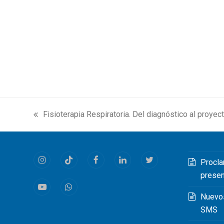
Fisioterapia Respiratoria. Del diagnóstico al proyec
previous
post:
Procla
Instagram
Tiktok
Facebook
LinkedIn
Twitter
prese
Youtube
Whatsapp
Nuevo
SMS