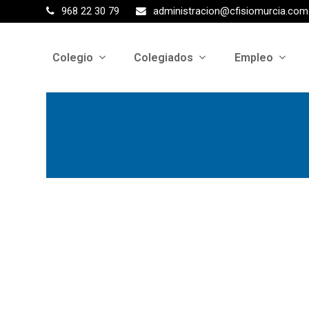
968 22 30 79
administracion@cfisiomurcia.com
Colegio
Colegiados
Empleo