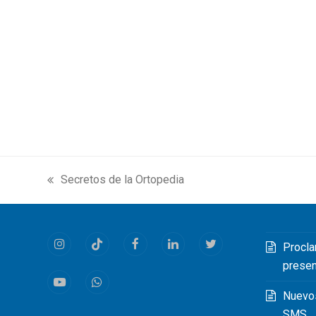
Secretos de la Ortopedia
previous
post:
Procla
Instagram
Tiktok
Facebook
LinkedIn
Twitter
prese
Youtube
Whatsapp
Nuevo
SMS