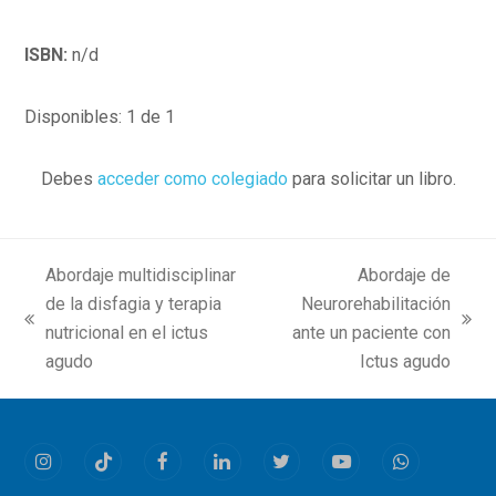
ISBN:
n/d
Disponibles: 1 de 1
Debes
acceder como colegiado
para solicitar un libro.
Abordaje multidisciplinar
Abordaje de
de la disfagia y terapia
Neurorehabilitación
previous
next
nutricional en el ictus
ante un paciente con
post:
post:
agudo
Ictus agudo
Instagram
Tiktok
Facebook
LinkedIn
Twitter
Youtube
Whatsapp