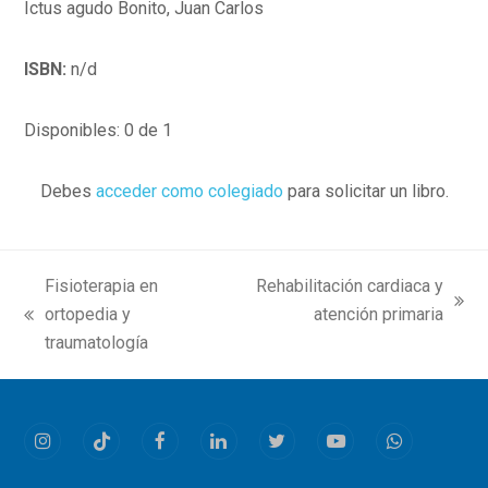
Ictus agudo Bonito, Juan Carlos
ISBN:
n/d
Disponibles: 0 de 1
Debes
acceder como colegiado
para solicitar un libro.
Fisioterapia en
Rehabilitación cardiaca y
next
ortopedia y
atención primaria
previous
post:
traumatología
post:
Instagram
Tiktok
Facebook
LinkedIn
Twitter
Youtube
Whatsapp