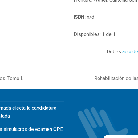
ISBN:
n/d
Disponibles: 1 de 1
Debes
accede
es. Tomo I.
Rehabilitación de la
next
post:
mada electa la candidatura
ntada
s simulacros de examen OPE