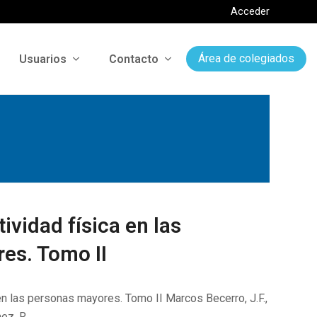
Acceder
Usuarios
Contacto
Área de colegiados
tividad física en las
es. Tomo II
 en las personas mayores. Tomo II Marcos Becerro, J.F.,
ez, R.