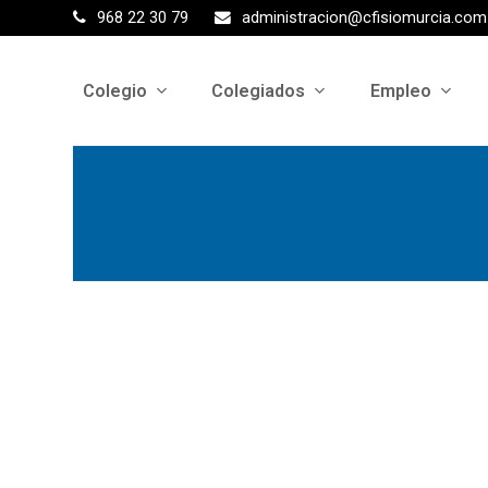
968 22 30 79
administracion@cfisiomurcia.com
Colegio
Colegiados
Empleo