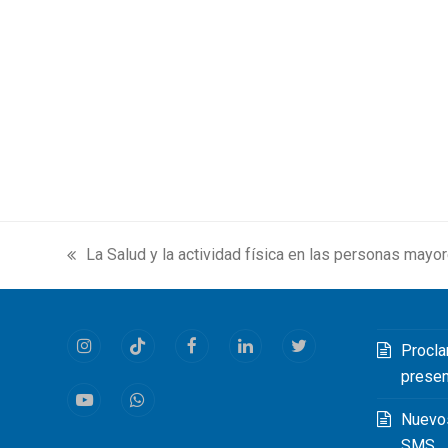
La Salud y la actividad física en las personas mayor
previous
post:
Procla
Instagram
Tiktok
Facebook
LinkedIn
Twitter
prese
Youtube
Whatsapp
Nuevo
SMS