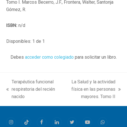
Tomo I. Marcos Becerro, J.F., Frontera, Walter, Santonja
Gómez, R.
ISBN:
n/d
Disponibles: 1 de 1
Debes
acceder como colegiado
para solicitar un libro.
Terapéutica funcional
La Salud y la actividad
respiratoria del recién
física en las personas
previous
next
nacido
mayores. Tomo II
post:
post:
Instagram
Tiktok
Facebook
LinkedIn
Twitter
Youtube
Whatsapp