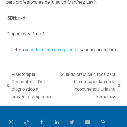
para profesionales de la salud Martínez Lavín
ISBN:
n/d
Disponibles: 1 de 1
Debes
acceder como colegiado
para solicitar un libro.
Fisioterapia
Guía de práctica clínica para
Respiratoria. Del
Fisioterapeutas en la
previous
next
diagnóstico al
Incontinencia Urinaria
post:
post:
proyecto terapéutico
Femenina
Instagram
Tiktok
Facebook
LinkedIn
Twitter
Youtube
Whatsapp