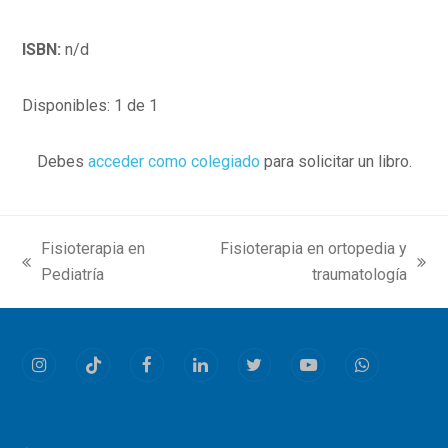
ISBN:
n/d
Disponibles: 1 de 1
Debes
acceder como colegiado
para solicitar un libro.
Fisioterapia en
Fisioterapia en ortopedia y
previous
next
Pediatría
traumatología
post:
post:
Instagram
Tiktok
Facebook
LinkedIn
Twitter
Youtube
Whatsapp