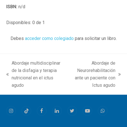
ISBN:
n/d
Disponibles: 0 de 1
Debes
acceder como colegiado
para solicitar un libro.
Abordaje multidisciplinar
Abordaje de
de la disfagia y terapia
Neurorehabilitación
previous
next
nutricional en el ictus
ante un paciente con
post:
post:
agudo
Ictus agudo
Instagram
Tiktok
Facebook
LinkedIn
Twitter
Youtube
Whatsapp