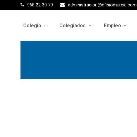
968 22 30 79
administracion@cfisiomurcia.com
Colegio
Colegiados
Empleo