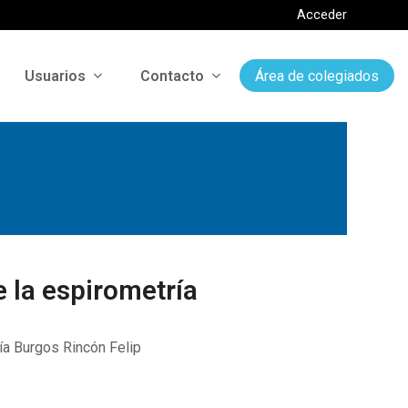
Acceder
Usuarios
Contacto
Área de colegiados
e la espirometría
ría Burgos Rincón Felip