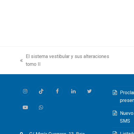
El sistema vestibular y sus alteraciones
previous
next
tomo II
post:
post:
Procla
Instagram
Tiktok
Facebook
LinkedIn
Twitter
prese
Youtube
Whatsapp
Nuevo
SMS
Listad