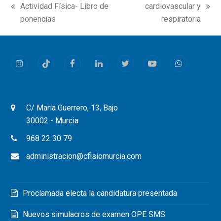
Actividad Física- Libro de
cardiovascular y
previous
next
ponencias
respiratoria
post:
post:
Instagram
Tiktok
Facebook
LinkedIn
Twitter
Youtube
Whatsapp
C/ María Guerrero, 13, Bajo
30002 - Murcia
968 22 30 79
administracion@cfisiomurcia.com
Proclamada electa la candidatura presentada
Nuevos simulacros de examen OPE SMS