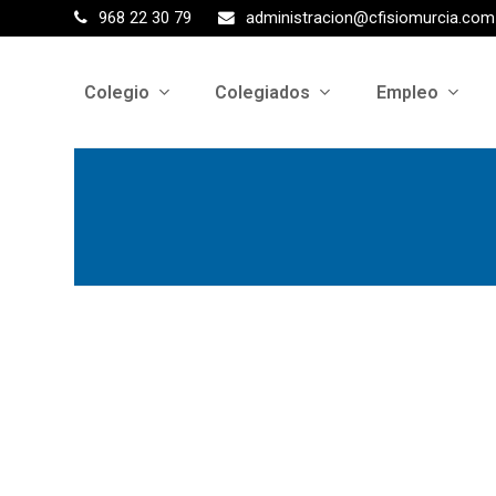
968 22 30 79
administracion@cfisiomurcia.com
Colegio
Colegiados
Empleo