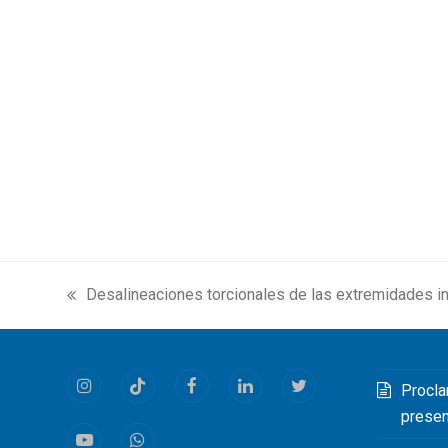
Desalineaciones torcionales de las extremidades in
previous
post:
Procla
Instagram
Tiktok
Facebook
LinkedIn
Twitter
prese
Youtube
Whatsapp