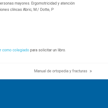
 personas mayores. Ergomotricidad y atención
iones clíncas Abric, M./ Dotte, P
r como colegiado
para solicitar un libro.
Manual de ortopedia y fracturas
next
post: